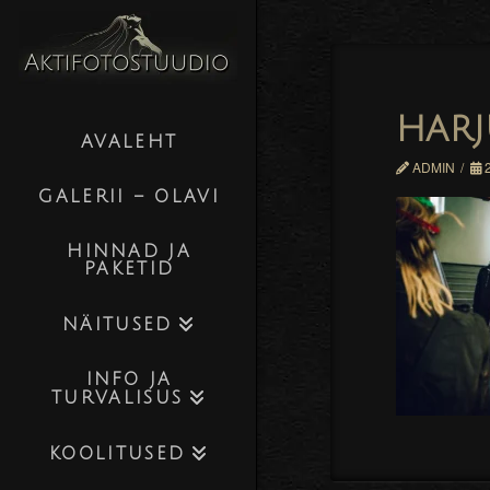
harj
AVALEHT
ADMIN
2
GALERII – OLAVI
HINNAD JA
PAKETID
NÄITUSED
INFO JA
TURVALISUS
KOOLITUSED