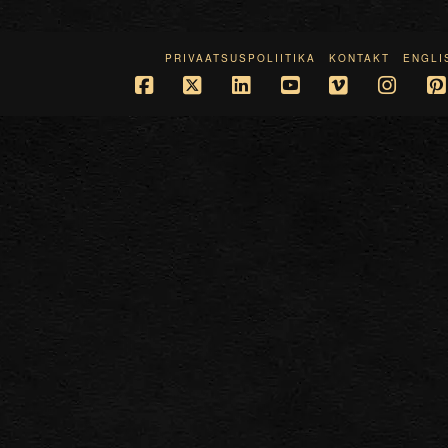
PRIVAATSUSPOLIITIKA
KONTAKT
ENGLI
Facebook
X
LinkedIn
YouTube
Vimeo
Insta
P