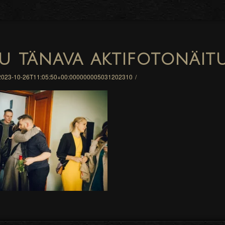
u tänava aktifotonäit
023-10-26T11:05:50+00:000000005031202310