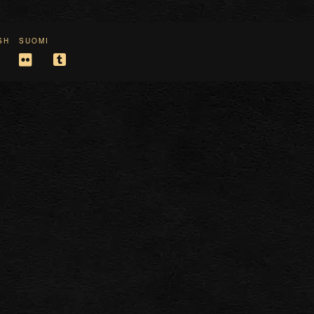
SH
SUOMI
gram
interest
Flickr
Tumblr